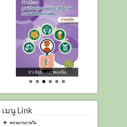
ทำเนียบ-->ภาคเหนือ
เมนู Link
หน่วยงานภายใน