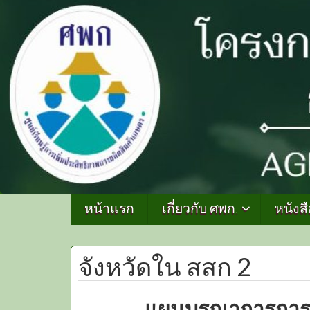
http://alc.doae.go.th
http://alc.doae.go.
หน้าแรก
เกี่ยวกับ ศพก.
หนังส
จังหวัดใน สสก 2
แผนบูรณาการการขั