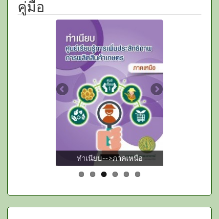
คู่มือ
ทำเนียบ-->ภาคเหนือ