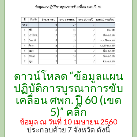
ดาวน์โหลด “ข้อมูลแผน
ปฏิบัติการบูรณาการขับ
เคลื่อน ศพก. ปี 60 (เขต
5)” คลิ๊ก
ข้อมูล ณ วันที่ 10 เมษายน 2560
ประกอบด้วย 7 จังหวัด ดังนี้