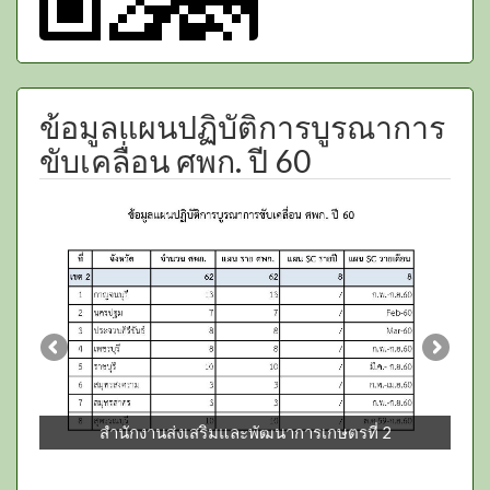
ข้อมูลแผนปฏิบัติการบูรณาการ
ขับเคลื่อน ศพก. ปี 60
สำนักงานส่งเสริมและพัฒนาการเกษตรที่ 2