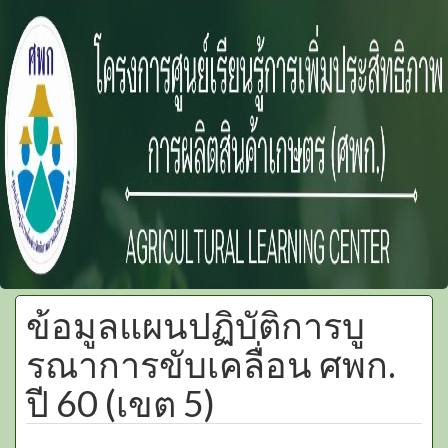
mostbet
mosbet
onewin
mosbet casino
1vin
mostbet india
pin up india
4a bet
1 win aviator
pin up casino
1win casino
4rabet slots
mostbet
1 win kz
pin up bet
parimatch
lucky jet
1 вин авиатор
mosbet
most bet
lucky jet
1 win
pinup casino
lukyjet
pin up kz
lucky jet casino
4era bet
mosbet casino
pin up
parimatch
mostbet
mostbet kz
pin-up
1win aposta
pin up kz
lucky jet casino
1win
mosbet aviator
aviator
pin-up
mostbet
pinup india
1 win casino
1win kz
mosbet
4rabet
onewin casino
1win aviator
1 win
mostbet casino
1win lucky jet
http://alc.doae.go.th
http://alc.doae.go.th
MENU
ข้อมูลแผนปฏิบัติการบู
รณาการขับเคลื่อน ศพก.
ปี 60 (เขต 5)