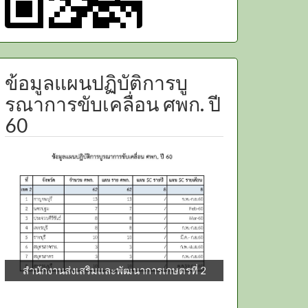
ข้อมูลแผนปฏิบัติการบู
รณาการขับเคลื่อน ศพก. ปี
60
สำนักงานส่งเสริมและพัฒนาการเกษตรที่ 2