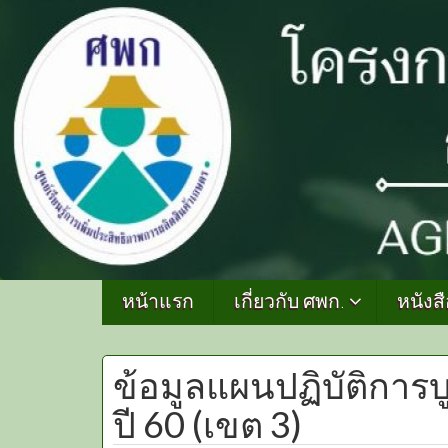
http://alc.doae.go.th
http://alc.doae.go.
หน้าแรก
เกี่ยวกับ ศพก.
หนังส
ข้อมูลแผนปฏิบัติการ
ปี 60 (เขต 3)