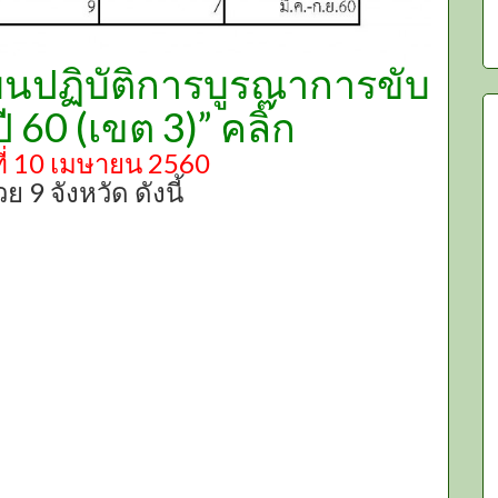
ผนปฏิบัติการบูรณาการขับ
ี 60 (เขต 3)” คลิ๊ก
ที่ 10 เมษายน 2560
 9 จังหวัด ดังนี้