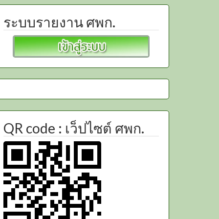
ระบบรายงาน ศพก.
QR code : เว็ปไซต์ ศพก.