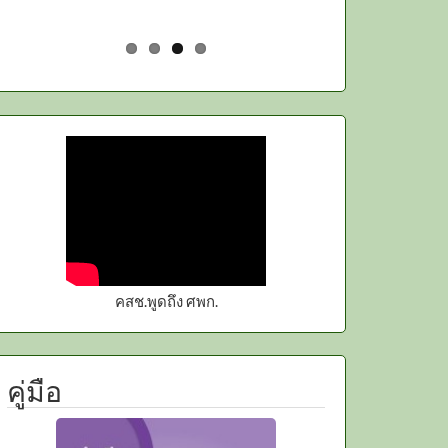
คสช.พูดถึง ศพก.
คู่มือ