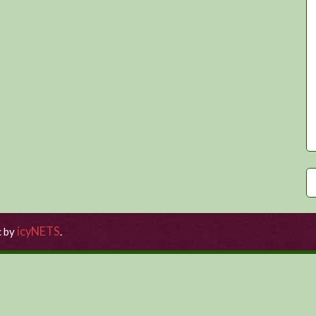
icyNETS
c by
.